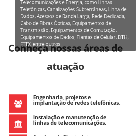
Telecomunicações e Energia, como Linhas
Telefônicas, Canalizações Subterrâneas, Linha de
Dados, Acessos de Banda Larga, Rede Dedicada,
Cabo de Fibras Ópticas, Equipamentos de
Transmissão, Equipamentos de Comutação,
Equipamentos de Dados, Plantas de Celular, DTH,
FTTX, entre outros.
Conheça nossas áreas de
atuação
Engenharia, projetos e
implantação de redes telefônicas.
Instalação e manutenção de
linhas de telecomunicações.