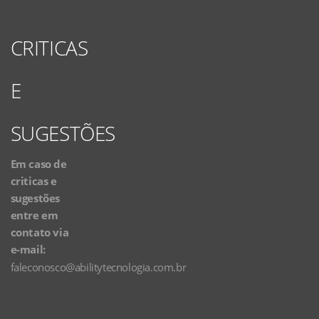
CRITICAS
E
SUGESTÕES
Em caso de
criticas e
sugestões
entre em
contato via
e-mail:
faleconosco@abilitytecnologia.com.br