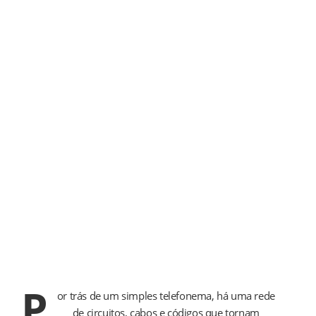
Centrais Telefônicas
A Ability Tecnologia pensa na telecomunicação como um
todo, a começar pelas centrais telefônicas.
P
or trás de um simples telefonema, há uma rede
de circuitos, cabos e códigos que tornam